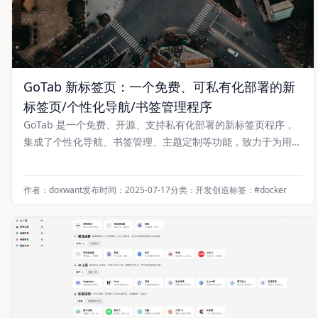
GoTab 新标签页：一个免费、可私有化部署的新
标签页/个性化导航/书签管理程序
GoTab 是一个免费、开源、支持私有化部署的新标签页程序，
集成了个性化导航、书签管理、主题定制等功能，致力于为用户
提供安全、美观、高效的浏览器起始页体验。无论你是追求极简
风格的开发者，还是需要统一管理团队书签的企业用户，GoTab
作者：doxwant
发布时间：2025-07-17
分类：
开发创造
标签：
#
docker
都能灵活适配你的使用场景。 📖 前言 在日常的浏览器使用
中，新标