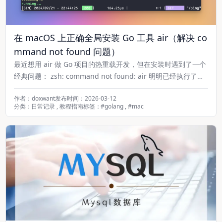
在 macOS 上正确全局安装 Go 工具 air（解决 co
mmand not found 问题）
最近想用 air 做 Go 项目的热重载开发，但在安装时遇到了一个
经典问题： zsh: command not found: air 明明已经执行了安
装命令，为什么终端还是找不到 air？这篇文章就来完整复盘整
作者：doxwant
发布时间：2026-03-12
个过程，并给出一劳永逸的解决方案。
分类：
日常记录
,
教程指南
标签：
#
golang
,
#
mac