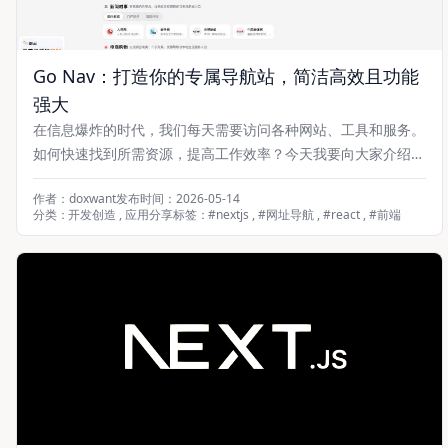
Go Nav：打造你的专属导航站，简洁高效且功能
强大
在信息爆炸的时代，我们每天需要访问各种网站、工具和服务。
如何快速找到所需资源，提高工作效率？今天我要向大家介绍一
个我开发的开源项目——Go Nav，一个简洁高效的个人/团队导
作者：doxwant
发布时间：2026-05-14
航站解决方案。 🙋 什么是 Go Nav？ Go Nav 是一个基于现代
分类：
开发创造
,
应用分享
标签：
#
nextjs
,
#
网址导航
,
#
react
,
#
前端
前端技术栈构建的导航站项目，采用 Next.js 1