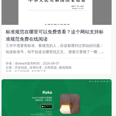
标准规范在哪里可以免费查看？这个网站支持标
准规范免费在线阅读
工作中需要查标准、看规范的人，应该都遇到过类似的问题：
知道标准号，却不知道去哪里找正文。 搜索引擎搜了一圈，有
的只能看到标准名称和实施日期；有的需要注册、登录；有的页
作者：doxwant
发布时间：2026-08-07
面跳转很多次，最后依然看不到标准正文。 尤其对于检测、工
分类：
开发创造
,
应用分享
,
文档资源
,
教程指南
程、建筑、设计、施工、监理、质量管理、科研以及企业体系管
标签：
#
工程检测
,
#
实用工具
理人员来说，查询国家