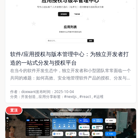
软件/应用授权与版本管理中心：为独立开发者打
造的一站式分发与授权平台
在当今的软件开发生态中，独立开发者和小型团队常常面临一个
共同的难题：如何高效、安全地管理软件产品的授权、分发与版
本更新？自建授权系统成本高、维护复杂，而市面上的通用方案
作者：doxwant
发布时间：2025-10-04
又往往功能冗余、不够灵活。 为了解决这一痛点，我们推出了
分类：
开发创造
,
应用分享
标签：
#
nextjs
,
#
react
,
#
运维
软件授权与版本管理中心 —— 一个专为独立开发者和小型软件
团队设计的现代化
置顶