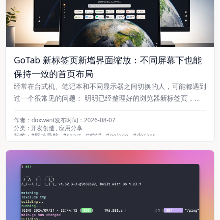
GoTab 新标签页新增界面缩放：不同屏幕下也能
保持一致的首页布局
经常在台式机、笔记本和不同显示器之间切换的人，可能都遇到
过一个很常见的问题： 明明已经整理好的浏览器新标签页，换
一块屏幕后，布局突然变了。 在大屏显示器上刚好能够放下一
作者：doxwant
发布时间：2026-08-07
整页的网站图标，到了笔记本电脑上，可能突然变成两页；原本
分类：
开发创造
,
应用分享
看起来比较舒服的图标尺寸，在较小的窗口里也可能显得拥挤。
标签：
#
网址导航
,
#
react
,
#
前端
,
#
golang
,
#
docker
尤其当电脑开启了不