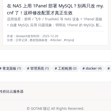
在 NAS 上用 1Panel 部署 MySQL？别再只改 my.
cnf 了！这样修改配置才真正生效
适用场景：群晖 / 飞牛 / TrueNAS 等 NAS 设备 + 1Panel 面板
+ 自建 MySQL 应用 问题现象：明明在 1Panel 的 MySQL 配置
文件中加了 skip_name_resolve=ON，但日志仍疯狂报 DNS 警
作者：doxwant
发布时间：2025-12-20
告；max_connect_errors
分类：
日常记录
,
教程指南
标签：
#
docker
,
#
mysql
# 青龙面板
# 管理系统
# 工程检测
# docker
#
(1)
(1)
(2)
(4)
 高性价比云服务器
©
GOTAB 随记
All Rights Reserved.