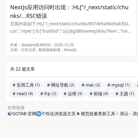
NextJs应用访问时出现：:HL["/_next/static/chu
nks/...RSC错误
页面内容如下:HL["/_next/static/chunks/8974eba90d5abfd2.
css","style"] 0:{"buildId":"zjcjdg380nwmqSRXu7Nvn","tre
e":{"name":"","paramType":null,"paramKey":"","
作者：doxwant
发布时间：2025-12-20
分类：
日常记录
,
教程指南
标签：
#
nextjs
共 22 篇文章
# 实用工具
# 网址导航
# mac
# mysql
(1)
(2)
(2)
(1)
# react
# frp
# 运维
# 前端
# 主题
(4)
(2)
(3)
(4)
(1)
友情链接
GOTAB 官网
个性化浏览器主页
规范批量查新工具
雨云 -