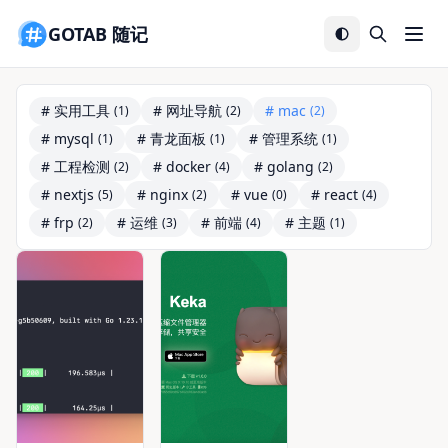
GOTAB 随记
# 实用工具
# 网址导航
# mac
(1)
(2)
(2)
# mysql
# 青龙面板
# 管理系统
(1)
(1)
(1)
# 工程检测
# docker
# golang
(2)
(4)
(2)
# nextjs
# nginx
# vue
# react
(5)
(2)
(0)
(4)
# frp
# 运维
# 前端
# 主题
(2)
(3)
(4)
(1)