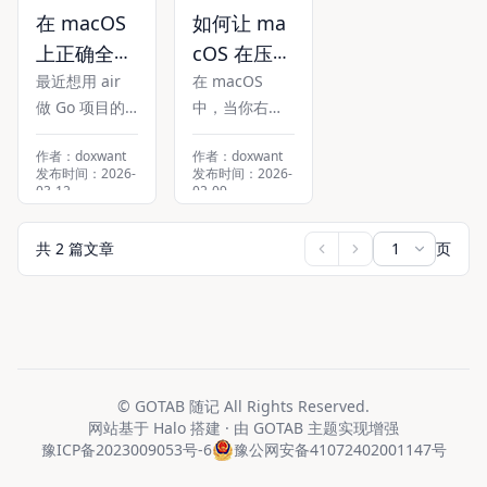
在 macOS
如何让 ma
上正确全局
cOS 在压缩
安装 Go 工
最近想用 air
时不生成 _
在 macOS
做 Go 项目的
中，当你右键
具 air（解
MACOSX
热重载开发，
压缩文件或文
决 comma
隐藏文件
作者：doxwant
作者：doxwant
但在安装时遇
件夹时，系统
nd not fou
夹？
发布时间：2026-
发布时间：2026-
到了一个经典
会自动生成一
03-12
02-09
nd 问题）
分类：
日常记录
,
分类：
教程指南
问题： zsh: co
个名为 __MAC
教程指南
标签：
#
mac
mmand not f
OSX 的隐藏文
标签：
#
golang
,
共 2 篇文章
页
#
mac
ound: air 明明
件夹。这个文
已经执行了安
件夹包含了 m
装命令，为什
acOS 特有的元
么终端还是找
数据（如 .DS_
不到 air？这篇
Store、资源派
文章就来完整
生信息等），
©
GOTAB 随记
All Rights Reserved.
复盘整个过
对 Windows
网站基于
Halo
搭建 · 由
GOTAB
主题实现增强
程，并给出一
或 Linux 用户
豫ICP备2023009053号-6
豫公网安备41072402001147号
劳永逸的解决
来说毫无用